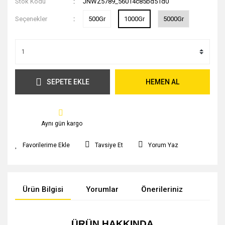
Stok Kodu
JNWZ5789_56014c85bd51d0
Seçenekler
500Gr
1000Gr
5000Gr
SEPETE EKLE
HEMEN AL
Aynı gün kargo
Tavsiye Et
Yorum Yaz
Ürün Bilgisi
Yorumlar
Önerileriniz
ÜRÜN HAKKINDA