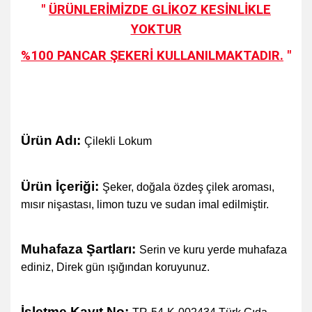
"
ÜRÜNLERİMİZDE
GLİKOZ
KESİNLİKLE
YOKTUR
%100 PANCAR ŞEKERİ KULLANILMAKTADIR.
"
Ürün Adı:
Çilekli Lokum
Ürün İçeriği:
Şeker, doğala özdeş çilek aroması,
mısır nişastası, limon tuzu ve sudan imal
edilmiştir.
Muhafaza Şartları:
Serin ve kuru yerde muhafaza
ediniz, Direk gün ışığından koruyunuz.
İşletme Kayıt No: