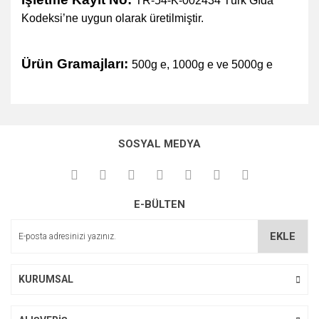
TR-54-K-002434 Türk Gıda
Kodeksi’ne uygun olarak üretilmiştir.
Ürün Gramajları:
500g e, 1000g e ve 5000g e
Bu ürünün fiyat bilgisi, resim, ürün açıklamalarında ve diğer
konularda yetersiz gördüğünüz noktaları öneri formunu
Bu ürüne ilk yorumu siz yapın!
kullanarak tarafımıza iletebilirsiniz.
SOSYAL MEDYA
Görüş ve önerileriniz için teşekkür ederiz.
Yorum Yaz
Ürün resmi kalitesiz, bozuk veya görüntülenemiyor.
E-BÜLTEN
Ürün açıklamasında eksik bilgiler bulunuyor.
Ürün bilgilerinde hatalar bulunuyor.
EKLE
Ürün fiyatı diğer sitelerden daha pahalı.
Bu ürüne benzer farklı alternatifler olmalı.
KURUMSAL