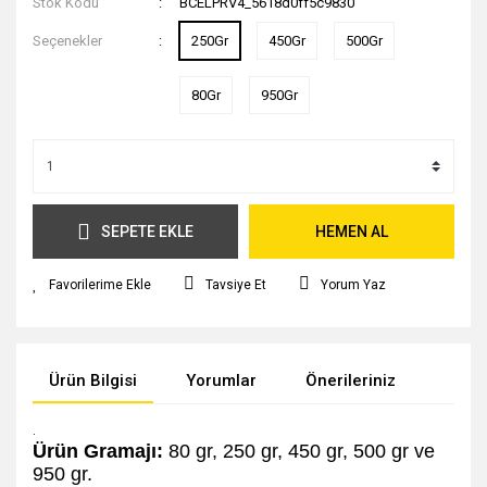
Stok Kodu
BCELPRV4_5618d0ff5c9830
Seçenekler
250Gr
450Gr
500Gr
80Gr
950Gr
SEPETE EKLE
HEMEN AL
Tavsiye Et
Yorum Yaz
Ürün Bilgisi
Yorumlar
Önerileriniz
.
Ürün Gramajı:
80 gr, 250 gr, 450 gr, 500 gr ve
950 gr.