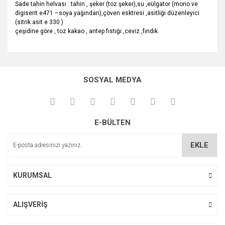
Sade tahin helvası : tahin , şeker (toz şeker),su ,eülgator (mono ve
digiserit e471 –soya yağından),çöven esktresi ,asitliği düzenleyici
(sitrik asit e 330 )
çeşidine göre , toz kakao , antep fıstığı ,ceviz ,fındık.
Bu ürünün fiyat bilgisi, resim, ürün açıklamalarında ve diğer
konularda yetersiz gördüğünüz noktaları öneri formunu
Bu ürüne ilk yorumu siz yapın!
kullanarak tarafımıza iletebilirsiniz.
SOSYAL MEDYA
Görüş ve önerileriniz için teşekkür ederiz.
Yorum Yaz
Ürün resmi kalitesiz, bozuk veya görüntülenemiyor.
E-BÜLTEN
Ürün açıklamasında eksik bilgiler bulunuyor.
Ürün bilgilerinde hatalar bulunuyor.
EKLE
Ürün fiyatı diğer sitelerden daha pahalı.
Bu ürüne benzer farklı alternatifler olmalı.
KURUMSAL
ALIŞVERİŞ