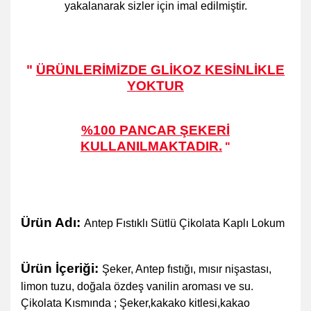
yakalanarak sizler için imal edilmiştir.
"
ÜRÜNLERİMİZDE
GLİKOZ
KESİNLİKLE
YOKTUR
%100 PANCAR ŞEKERİ
KULLANILMAKTADIR.
"
Ürün Adı:
Antep Fıstıklı Sütlü Çikolata Kaplı Lokum
Ürün İçeriği:
Şeker, Antep fıstığı, mısır nişastası,
limon tuzu, doğala özdeş vanilin aroması ve su.
Çikolata Kısmında ; Şeker,kakako kitlesi,kakao