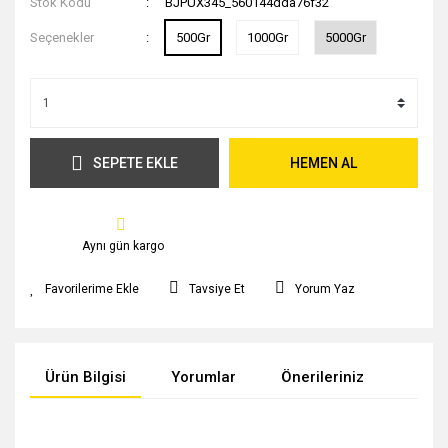
Stok Kodu
BJPUX345_560144dda76f32
Seçenekler
500Gr
1000Gr
5000Gr
SEPETE EKLE
HEMEN AL
Aynı gün kargo
Tavsiye Et
Yorum Yaz
Ürün Bilgisi
Yorumlar
Önerileriniz