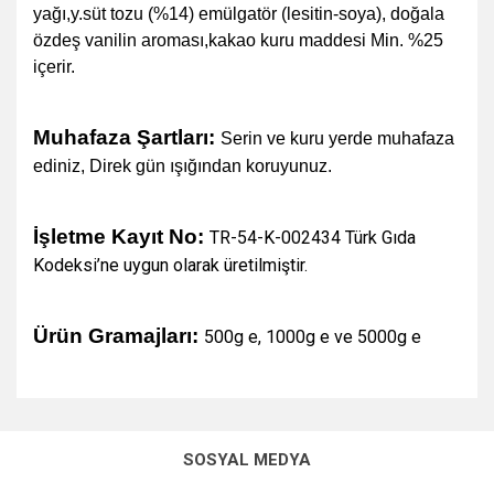
yağı,y.süt tozu (%14) emülgatör (lesitin-soya), doğala
özdeş vanilin aroması,kakao kuru maddesi Min. %25
içerir.
M
uhafaza Şartları:
Serin ve kuru yerde muhafaza
ediniz, Direk gün ışığından koruyunuz.
İşletme Kayıt No:
TR-54-K-002434 Türk Gıda
Kodeksi’ne uygun olarak üretilmiştir.
Ürün Gramajları:
500g e, 1000g e ve 5000g e
Bu ürünün fiyat bilgisi, resim, ürün açıklamalarında ve diğer
konularda yetersiz gördüğünüz noktaları öneri formunu
Bu ürüne ilk yorumu siz yapın!
kullanarak tarafımıza iletebilirsiniz.
SOSYAL MEDYA
Görüş ve önerileriniz için teşekkür ederiz.