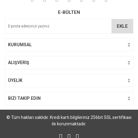
Şeker oranı düşük, aroması yüksek, gül yaprakları eşsiz bir lezzet
Ürün resmi kalitesiz, bozuk veya görüntülenemiyor.
katmış. Tesadüfen tattığım ve vazgeçemediğim bir ürün.
E-BÜLTEN
Ürün açıklamasında eksik bilgiler bulunuyor.
Çalışmalarınızda başarılar dilerim.
Ürün bilgilerinde hatalar bulunuyor.
EKLE
ilkay karakoç | 25/02/2026
Ürün fiyatı diğer sitelerden daha pahalı.
Bu ürüne benzer farklı alternatifler olmalı.
KURUMSAL
Yorum Yaz
ALIŞVERİŞ
Gönder
ÜYELİK
BİZİ TAKİP EDİN
© Tüm hakları saklıdır. Kredi kartı bilgileriniz 256bit SSL sertifikası
ile korunmaktadır.