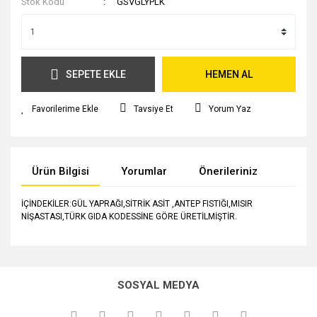
Stok Kodu
GSVGLYPLK
SEPETE EKLE
HEMEN AL
Tavsiye Et
Yorum Yaz
Ürün Bilgisi
Yorumlar
Önerileriniz
İÇİNDEKİLER:GÜL YAPRAĞI,SİTRİK ASİT ,ANTEP FISTIĞI,MISIR
NİŞASTASI,TÜRK GIDA KODESSİNE GÖRE ÜRETİLMİŞTİR.
Bu ürünün fiyat bilgisi, resim, ürün açıklamalarında ve diğer
konularda yetersiz gördüğünüz noktaları öneri formunu
kullanarak tarafımıza iletebilirsiniz.
SOSYAL MEDYA
Görüş ve önerileriniz için teşekkür ederiz.
Gül yapraklı Antep fıstıklı lokum