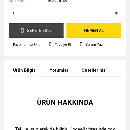
Stok Kodu
BGHJQUX9
SEPETE EKLE
HEMEN AL
Tavsiye Et
Yorum Yaz
Ürün Bilgisi
Yorumlar
Önerileriniz
ÜRÜN HAKKINDA
Tel Helva olarak da bilinir. Kocaeli yöresinde çok