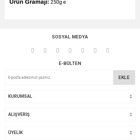
Ürün Gramajı:
250g e
Bu ürünün fiyat bilgisi, resim, ürün açıklamalarında ve diğer
konularda yetersiz gördüğünüz noktaları öneri formunu
Bu ürüne ilk yorumu siz yapın!
kullanarak tarafımıza iletebilirsiniz.
SOSYAL MEDYA
Görüş ve önerileriniz için teşekkür ederiz.
Yorum Yaz
Ürün resmi kalitesiz, bozuk veya görüntülenemiyor.
E-BÜLTEN
Ürün açıklamasında eksik bilgiler bulunuyor.
Ürün bilgilerinde hatalar bulunuyor.
EKLE
Ürün fiyatı diğer sitelerden daha pahalı.
Bu ürüne benzer farklı alternatifler olmalı.
KURUMSAL
ALIŞVERİŞ
Gönder
ÜYELİK